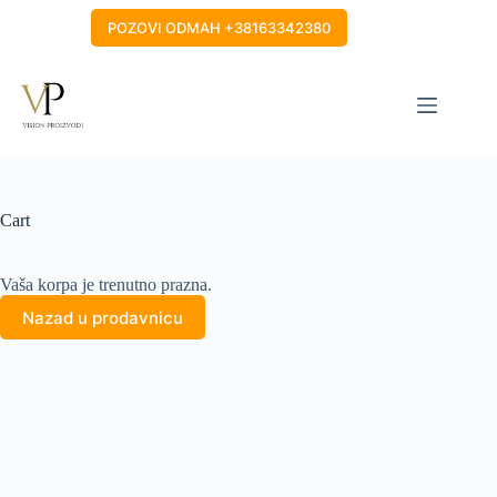
Skip
to
POZOVI ODMAH +38163342380
content
Cart
Vaša korpa je trenutno prazna.
Nazad u prodavnicu