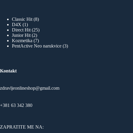
8
Classic Hit
8
1
proizvoda
D4X
1
proizvod
25
Direct Hit
25
2
proizvoda
Junior Hit
2
proizvoda
7
Kozmetika
7
proizvoda
3
PentActive Neo narukvice
3
proizvoda
Kontakt
zdravljeonlineshop@gmail.com
+381 63 342 380
ZAPRATITE ME NA: