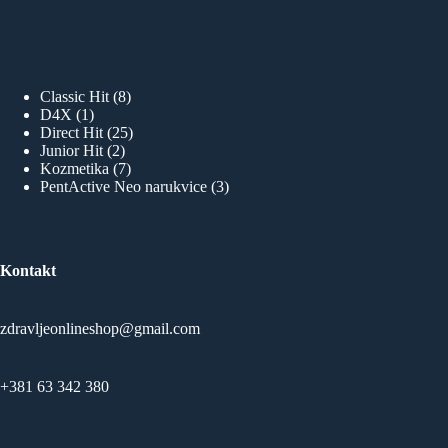
8
Classic Hit
8
1
proizvoda
D4X
1
proizvod
25
Direct Hit
25
2
proizvoda
Junior Hit
2
proizvoda
7
Kozmetika
7
proizvoda
3
PentActive Neo narukvice
3
proizvoda
Kontakt
zdravljeonlineshop@gmail.com
+381 63 342 380