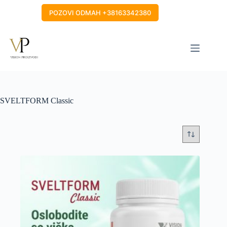
Skip
to
POZOVI ODMAH +38163342380
content
SVELTFORM Classic