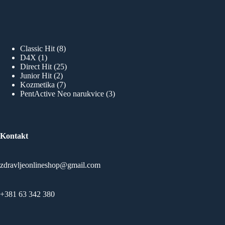
8
Classic Hit
8
1
proizvoda
D4X
1
proizvod
25
Direct Hit
25
2
proizvoda
Junior Hit
2
proizvoda
7
Kozmetika
7
proizvoda
3
PentActive Neo narukvice
3
proizvoda
Kontakt
zdravljeonlineshop@gmail.com
+381 63 342 380