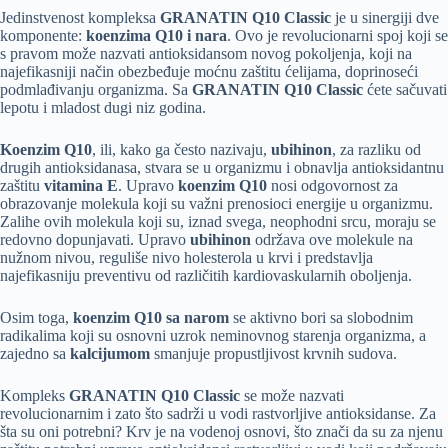
Jedinstvenost kompleksa
GRANATIN
Q10 Classic
je u sinergiji dve
komponente:
koenzima Q10 i nara
. Ovo je revolucionarni spoj koji se
s pravom može nazvati antioksidansom novog pokoljenja, koji na
najefikasniji način obezbeđuje moćnu zaštitu ćelijama, doprinoseći
podmlađivanju organizma. Sa
GRANATIN
Q10 Classic
ćete sačuvati
lepotu i mladost dugi niz godina.
Koenzim Q10
, ili, kako ga često nazivaju,
ubihinon
, za razliku od
drugih antioksidanasa, stvara se u organizmu i obnavlja antioksidantnu
zaštitu
vitaminа E
. Upravo
koenzim Q10
nosi odgovornost za
obrazovanje molekula koji su važni prenosioci energije u organizmu.
Zalihe ovih molekula koji su, iznad svega, neophodni srcu, moraju se
redovno dopunjavati. Upravo
ubihinon
održava ove molekule na
nužnom nivou, reguliše nivo holesterola u krvi i predstavlja
najefikasniju preventivu od različitih kardiovaskularnih oboljenja.
Osim toga,
koenzim Q10 sa narom
se aktivno bori sa slobodnim
radikalima koji su osnovni uzrok neminovnog starenja organizma, a
zajedno sa
kalcijumom
smanjuje propustljivost krvnih sudova.
Kompleks
GRANATIN Q10
Classic
se može nazvati
revolucionarnim i zato što sadrži u vodi rastvorljive antioksidanse. Za
šta su oni potrebni? Krv je na vodenoj osnovi, što znači da su za njenu