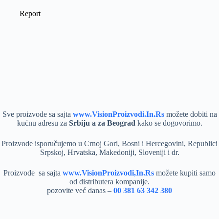
Sve proizvode sa sajta
www.VisionProizvodi.In.Rs
možete dobiti na
kućnu adresu za
Srbiju a za
Beograd
kako se dogovorimo.
Proizvode isporučujemo u Crnoj Gori, Bosni i Hercegovini, Republici
Srpskoj, Hrvatska, Makedoniji, Sloveniji i dr.
Proizvode sa sajta
www.VisionProizvodi,In.Rs
možete kupiti samo
od distributera kompanije.
pozovite već danas –
00 381 63 342 380