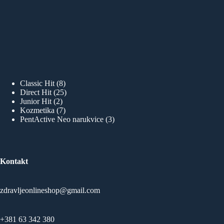
8
Classic Hit
8
proizvoda
25
Direct Hit
25
2
proizvoda
Junior Hit
2
proizvoda
7
Kozmetika
7
proizvoda
3
PentActive Neo narukvice
3
proizvoda
Kontakt
zdravljeonlineshop@gmail.com
+381 63 342 380