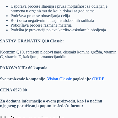
Usporava procese starenja i pruža mogućnost za odlaganje
promena u organizmu do kojih dolazi sa godinama
Podržava procese obnavljanja ćelija
Bori se sa negativnim uticajima slobodnih radikala
Poboljšava procese razmene materija
Podrška je prevenciji pojave kardio-vaskularnih oboljenja
SASTAV GRANATIN Q10 Classic:
Koenzim Q10, sprašeni plodovi nara, ekstrakt komine grožđa, vitamin
C, vitamin Е, kalcijum, proantocijanidini.
PAKOVANJE: 60 kapsula
Sve proizvode kompanije
Vision Classic
pogledajte
OVDE
CENA 6570.00
Za dodatne informacije o ovom proizvodu, kao i o načinu
njegovog poručivanja popunite sledeću formu: