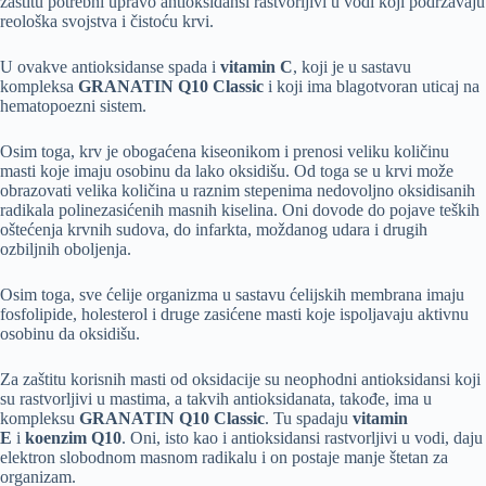
zaštitu potrebni upravo antioksidansi rastvorljivi u vodi koji podržavaju
reološka svojstva i čistoću krvi.
U ovakve antioksidanse spada i
vitamin C
, koji je u sastavu
kompleksa
GRANATIN
Q10 Classic
i koji ima blagotvoran uticaj na
hematopoezni sistem.
Osim toga, krv je obogaćena kiseonikom i prenosi veliku količinu
masti koje imaju osobinu da lako oksidišu. Od toga se u krvi može
obrazovati velika količina u raznim stepenima nedovoljno oksidisanih
radikala polinezasićenih masnih kiselina. Oni dovode do pojave teških
oštećenja krvnih sudova, do infarkta, moždanog udara i drugih
ozbiljnih oboljenja.
Osim toga, sve ćelije organizma u sastavu ćelijskih membrana imaju
fosfolipide, holesterol i druge zasićene masti koje ispoljavaju aktivnu
osobinu da oksidišu.
Za zaštitu korisnih masti od oksidacije su neophodni antioksidansi koji
su rastvorljivi u mastima, a takvih antioksidanata, takođe, ima u
kompleksu
GRANATIN Q10 Classic
. Tu spadaju
vitamin
E
i
koenzim Q10
. Oni, isto kao i antioksidansi rastvorljivi u vodi, daju
elektron slobodnom masnom radikalu i on postaje manje štetan za
organizam.