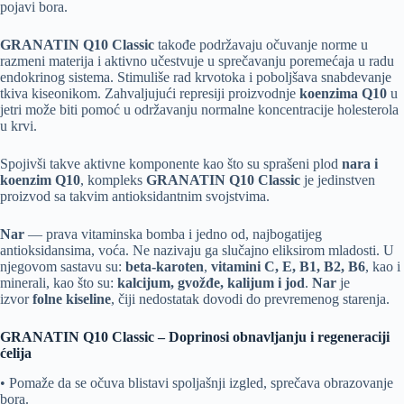
pojavi bora.
GRANATIN Q10 Classic
takođe podržavaju očuvanje norme u
razmeni materija i aktivno učestvuje u sprečavanju poremećaja u radu
endokrinog sistema. Stimuliše rad krvotoka i poboljšava snabdevanje
tkiva kiseonikom. Zahvaljujući represiji proizvodnje
koenzima Q10
u
jetri može biti pomoć u održavanju normalne koncentracije holesterola
u krvi.
Spojivši takve aktivne komponente kao što su sprašeni plod
nara i
koenzim Q10
, kompleks
GRANATIN
Q10 Classic
je jedinstven
proizvod sa takvim antioksidantnim svojstvima.
Nar
— prava vitaminska bomba i jedno od, najbogatijeg
antioksidansima, voća. Ne nazivaju ga slučajno eliksirom mladosti. U
njegovom sastavu su:
beta-karoten
,
vitamini С, Е, B1, B2, B6
, kao i
minerali, kao što su:
kalcijum, gvožđe, kalijum i jod
.
Nar
je
izvor
folne kiseline
, čiji nedostatak dovodi do prevremenog starenja.
GRANATIN Q10 Classic – Doprinosi obnavljanju i regeneraciji
ćelija
• Pomaže da se očuva blistavi spoljašnji izgled, sprečava obrazovanje
bora.