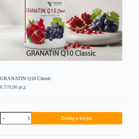
GRANATIN Q10 Classic
6.570,00
рсд
GRANATIN
Dodaj u korpu
Q10
Classic
količina