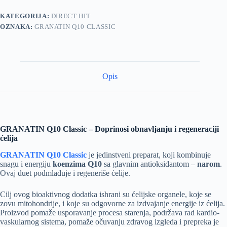
KATEGORIJA:
DIRECT HIT
OZNAKA:
GRANATIN Q10 CLASSIC
Opis
GRANATIN Q10 Classic – Doprinosi obnavljanju i regeneraciji
ćelija
GRANATIN Q10 Classic
je jedinstveni preparat, koji kombinuje
snagu i energiju
koenzima Q10
sa glavnim antioksidantom –
narom
.
Ovaj duet podmlađuje i regeneriše ćelije.
Cilj ovog bioaktivnog dodatka ishrani su ćelijske organele, koje se
zovu mitohondrije, i koje su odgovorne za izdvajanje energije iz ćelija.
Proizvod pomaže usporavanje procesa starenja, podržava rad kardio-
vaskularnog sistema, pomaže očuvanju zdravog izgleda i prepreka je