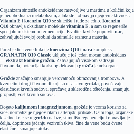
Organizam sintetiše antioksidante rastvorljive u mastima u količini koja
je neophodna za metabolizam, a takođe i obnavlja njegovu aktivnost.
Vitamin E
i
koenzim Q10
se sintetišu i rade zajedno.
Koenzim
Q10
obnavlja oksidisane molekule
vitamina E
, a sam se regeneriše
specijalnim sistemom fermentacije. Kvalitet krvi će popraviti
nar
,
zahvaljujući svojoj osobini da stimuliše razmenu materija.
Pored jedinstvene frakcije
koenzima Q10
i
nara
kompleks
GRANATIN
Q10 Classic
uključuje još jedan moćan antioksidans
—
ekstrakt komine grožđa
. Zahvaljujući visokom sadržaju
flavonoida, potencijal korisnog delovanja
grožđa
je neiscrpan.
Grožđe
značajno smanjuje verovatnoću obrazovanja trombova. А
kvercetin i drugi flavonoidi koji su u sastavu
grožđa
, povećavaju
elastičnost krvnih sudova, sprečavaju sklerotična oštećenja, smanjuju
propustljivost krvnih sudova.
Bogato
kalijumom i magnezijumom,
grožđe
je veoma korisno za
srce: normalizuje njegov ritam i arterijski pritisak. Osim toga, organske
kiseline koje se u
grožđu
nalaze, stimulišu regeneraciju i obnavljanje
ćelija, doprinose jačanju vezivnih tkiva, čine da vene budu čvrste,
elastične i smanjuje otoke.