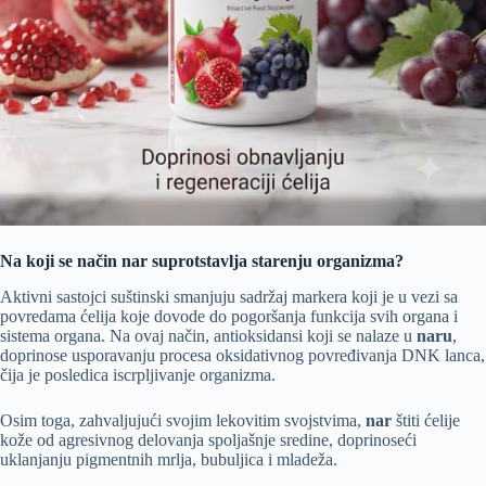
Na koji se način nar suprotstavlja starenju organizma?
Aktivni sastojci suštinski smanjuju sadržaj markera koji je u vezi sa
povredama ćelija koje dovode do pogoršanja funkcija svih organa i
sistema organa. Na ovaj način, antioksidansi koji se nalaze u
naru
,
doprinose usporavanju procesa oksidativnog povređivanja DNK lanca,
čija je posledica iscrpljivanje organizma.
Osim toga, zahvaljujući svojim lekovitim svojstvima,
nar
štiti ćelije
kože od agresivnog delovanja spoljašnje sredine, doprinoseći
uklanjanju pigmentnih mrlja, bubuljica i mladeža.