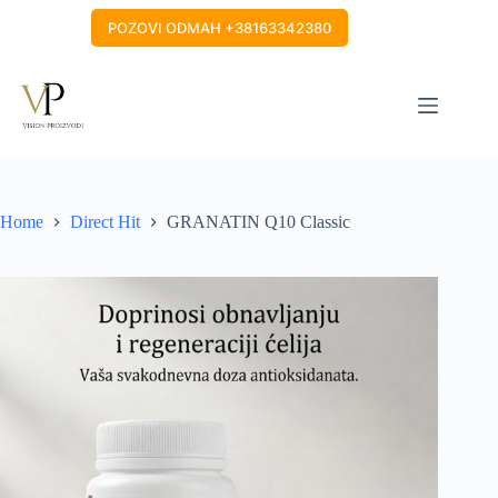
Skip
to
POZOVI ODMAH +38163342380
content
Home
Direct Hit
GRANATIN Q10 Classic