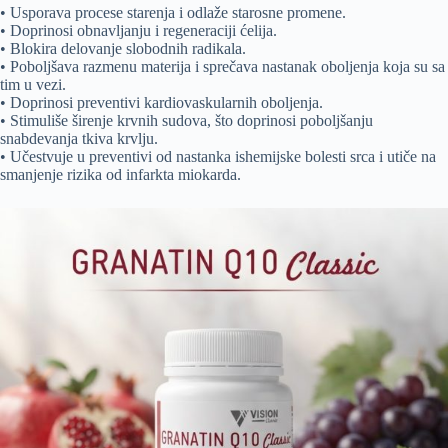
• Usporava procese starenja i odlaže starosne promene.
• Doprinosi obnavljanju i regeneraciji ćelija.
• Blokira delovanje slobodnih radikala.
• Poboljšava razmenu materija i sprečava nastanak oboljenja koja su sa
tim u vezi.
• Doprinosi preventivi kardiovaskularnih oboljenja.
• Stimuliše širenje krvnih sudova, što doprinosi poboljšanju
snabdevanja tkiva krvlju.
• Učestvuje u preventivi od nastanka ishemijske bolesti srca i utiče na
smanjenje rizika od infarkta miokarda.